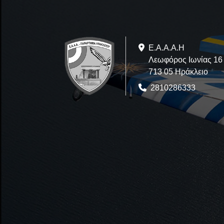
Ε.A.Α.Α.Η
Λεωφόρος Ιωνίας 16
713 05 Ηράκλειο
2810286333