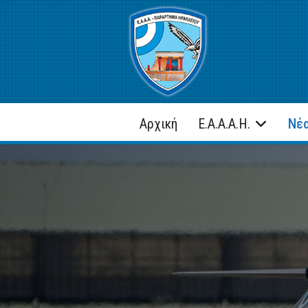
Αρχική
Ε.Α.Α.Α.Η.
Νέα