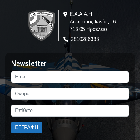
Ε.A.Α.Α.Η
Λεωφόρος Ιωνίας 16
713 05 Ηράκλειο
2810286333
Newsletter
ΕΓΓΡΑΦΗ