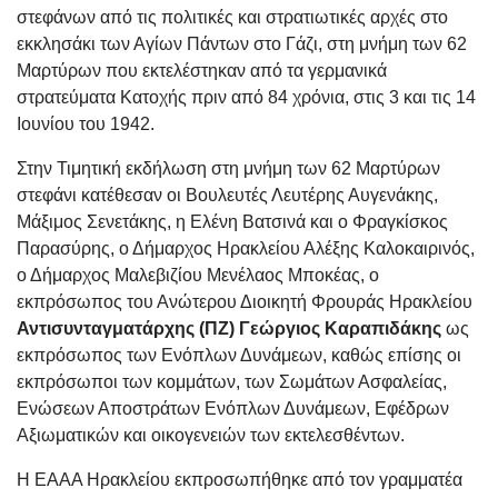
στεφάνων από τις πολιτικές και στρατιωτικές αρχές στο
εκκλησάκι των Αγίων Πάντων στο Γάζι, στη μνήμη των 62
Μαρτύρων που εκτελέστηκαν από τα γερμανικά
στρατεύματα Κατοχής πριν από 84 χρόνια, στις 3 και τις 14
Ιουνίου του 1942.
Στην Τιμητική εκδήλωση στη μνήμη των 62 Μαρτύρων
στεφάνι κατέθεσαν οι Βουλευτές Λευτέρης Αυγενάκης,
Μάξιμος Σενετάκης, η Ελένη Βατσινά και ο Φραγκίσκος
Παρασύρης, ο Δήμαρχος Ηρακλείου Αλέξης Καλοκαιρινός,
ο Δήμαρχος Μαλεβιζίου Μενέλαος Μποκέας, ο
εκπρόσωπος του Ανώτερου Διοικητή Φρουράς Ηρακλείου
Αντισ
υνταγματάρχης (ΠΖ)
Γεώργιος Καραπιδάκης
ως
εκπρόσωπος των Ενόπλων Δυνάμεων, καθώς επίσης οι
εκπρόσωποι των κομμάτων, των Σωμάτων Ασφαλείας,
Ενώσεων Αποστράτων Ενόπλων Δυνάμεων, Εφέδρων
Αξιωματικών και οικογενειών των εκτελεσθέντων.
Η ΕΑΑΑ Ηρακλείου εκπροσωπήθηκε από τον γραμματέα