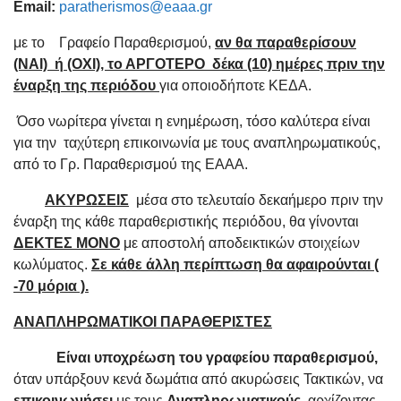
Email
:
paratherismos@eaaa.gr
με το Γραφείο Παραθερισμού,
αν θα παραθερίσουν
(ΝΑΙ) ή (ΟΧΙ), το ΑΡΓΟΤΕΡΟ δέκα (10) ημέρες πριν την
έναρξη της περιόδου
για οποιοδήποτε ΚΕΔΑ.
Όσο νωρίτερα γίνεται η ενημέρωση, τόσο καλύτερα είναι
για την ταχύτερη επικοινωνία με τους αναπληρωματικούς,
από το Γρ. Παραθερισμού της ΕΑΑΑ.
ΑΚΥΡΩΣΕΙΣ
μέσα στο τελευταίο δεκαήμερο πριν την
έναρξη της κάθε παραθεριστικής περιόδου, θα γίνονται
ΔΕΚΤΕΣ ΜΟΝΟ
με αποστολή αποδεικτικών στοιχείων
κωλύματος.
Σε κάθε άλλη περίπτωση θα αφαιρούνται (
-70 μόρια ).
ΑΝΑΠΛΗΡΩΜΑΤΙΚΟΙ ΠΑΡΑΘΕΡΙΣΤΕΣ
Είναι υποχρέωση του γραφείου παραθερισμού,
όταν υπάρξουν κενά δωμάτια από ακυρώσεις Τακτικών, να
επικοινωνήσει
με τους
Αναπληρωματικούς,
αρχίζοντας