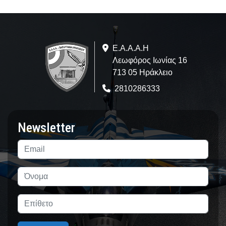
Ε.A.Α.Α.Η
Λεωφόρος Ιωνίας 16
713 05 Ηράκλειο
2810286333
Newsletter