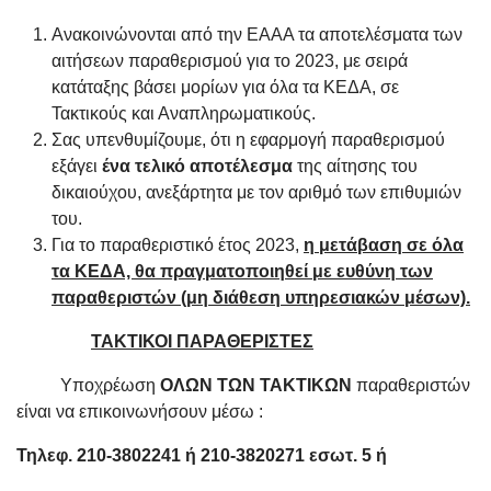
Ανακοινώνονται από την ΕΑΑΑ τα αποτελέσματα των
αιτήσεων παραθερισμού για το 2023, με σειρά
κατάταξης βάσει μορίων για όλα τα ΚΕΔΑ, σε
Τακτικούς και Αναπληρωματικούς.
Σας υπενθυμίζουμε, ότι η εφαρμογή παραθερισμού
εξάγει
ένα
τελικό αποτέλεσμα
της αίτησης του
δικαιούχου, ανεξάρτητα με τον αριθμό των επιθυμιών
του.
Για το παραθεριστικό έτος 2023,
η μετάβαση σε όλα
τα ΚΕΔΑ, θα πραγματοποιηθεί με ευθύνη των
παραθεριστών (μη διάθεση υπηρεσιακών μέσων).
ΤΑΚΤΙΚΟΙ ΠΑΡΑΘΕΡΙΣΤΕΣ
Υποχρέωση
ΟΛΩΝ ΤΩΝ ΤΑΚΤΙΚΩΝ
παραθεριστών
είναι να επικοινωνήσουν μέσω :
Τηλεφ. 210-3802241
ή 210-3820271 εσωτ. 5 ή