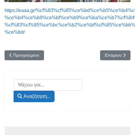
https://eaaa.gr/%cf%83%cf%85%ce%bd%ce%b5%ce%b4
%ce%b4%ce%b9%ce%bf%ce%b9%ce%ba%ce%b7%cf%84
%cf%83%cf%85%ce%bc%ce%b2%ce%bf%cf%85%ce%bb%c
%ce%bd/
Προηγούμενο άρθρο: Χαιρετισμός Προέδρου ΕΑΑΑ στη Συγκέντρωση
Επόμενο άρθρο:
Προηγούμενο
Επόμενο
Αναζήτηση...
Αναζήτηση...