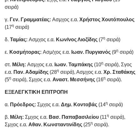
σειρά)
γ.
Γεν. Γραμματέας:
Ασμχος ε.α.
Χρήστος Χουτόπουλος
η
(17
σειρά)
η
δ.
Ταμίας:
Ασμχος ε.α.
Κων/νος Λιοζίδης
(7
σειρά)
η
ε.
Κοσμήτορας:
Ασμ/χος ε.α.
Ιωαν. Πυργιανός
(9
σειρά)
η
στ.
Μέλη:
Ασμχος ε.α.
Ιωαν. Ταμπάκης
(10
σειρά), Σγος
η
ε.α.
Παν. Αδαμίδης
(28
σειρά), Ασμχος ε.α.
Χρ. Σταθάκης
η
η
(5
σειρά), Σμχος ε.α.
Αναστ. Μεσσήνης
(16
σειρά).
ΕΞΕΛΕΓΚΤΙΚΗ ΕΠΙΤΡΟΠΗ
η
α.
Πρόεδρος:
Σμχος ε.α.
Δημ. Κοντοβάς
(14
σειρά)
η
β.
Μέλη:
Σμχος ε.α.
Βασ. Παπαβασιλείου
(11
σειρά),
η
Σμχος ε.α.
Αθαν. Κωνσταντινίδης
(25
σειρά).