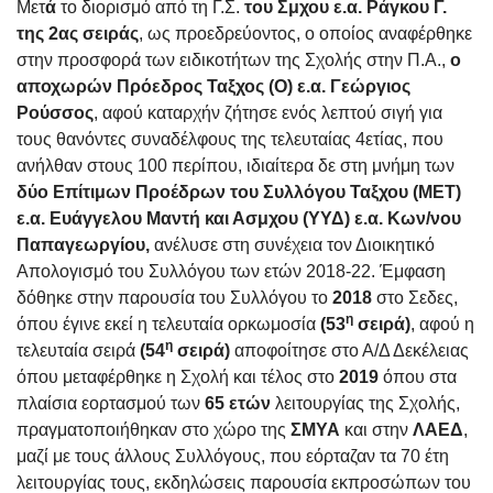
Μετ
ά
το διορισμό από τη Γ.Σ.
του Σμχου ε.α. Ράγκου Γ.
της 2ας σειράς
, ως προεδρεύοντος, ο οποίος αναφέρθηκε
στην προσφορά των ειδικοτήτων της Σχολής στην Π.Α.,
ο
αποχωρών Πρόεδρος Ταξχος (Ο) ε.α. Γεώργιος
Ρούσσος
, αφού καταρχήν ζήτησε ενός λεπτού σιγή για
τους θανόντες συναδέλφους της τελευταίας 4ετίας, που
ανήλθαν στους 100 περίπου, ιδιαίτερα δε στη μνήμη των
δύο Επίτιμων Προέδρων του Συλλόγου Ταξχου (ΜΕΤ)
ε.α. Ευάγγελου Μαντή και Ασμχου (ΥΥΔ) ε.α. Κων/νου
Παπαγεωργίου,
ανέλυσε στη συνέχεια τον Διοικητικό
Απολογισμό του Συλλόγου των ετών 2018-22. Έμφαση
δόθηκε στην παρουσία του Συλλόγου το
2018
στο Σεδες,
η
όπου έγινε εκεί η τελευταία ορκωμοσία
(53
σειρά)
, αφού η
η
τελευταία σειρά
(54
σειρά)
αποφοίτησε στο Α/Δ Δεκέλειας
όπου μεταφέρθηκε η Σχολή και τέλος στο
2019
όπου στα
πλαίσια εορτασμού των
65 ετών
λειτουργίας της Σχολής,
πραγματοποιήθηκαν στο χώρο της
ΣΜΥΑ
και στην
ΛΑΕΔ
,
μαζί με τους άλλους Συλλόγους, που εόρταζαν τα 70 έτη
λειτουργίας τους, εκδηλώσεις παρουσία εκπροσώπων του