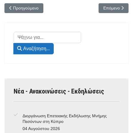
Προηγούμενο άρθρο: ΝΙΜΤΣ/Μέλη Δικαιούχοι (Τηλέφωνα Επικοινω
Επόμενο άρθρο:
Προηγούμενο
Επόμενο
Αναζήτηση...
Αναζήτηση...
Νέα - Ανακοινώσεις - Εκδηλώσεις
Διοργάνωση Επετειακής Εκδήλωσης Μνήμης
Πεσόντων στη Κύπρο
04 Αυγούστου 2026