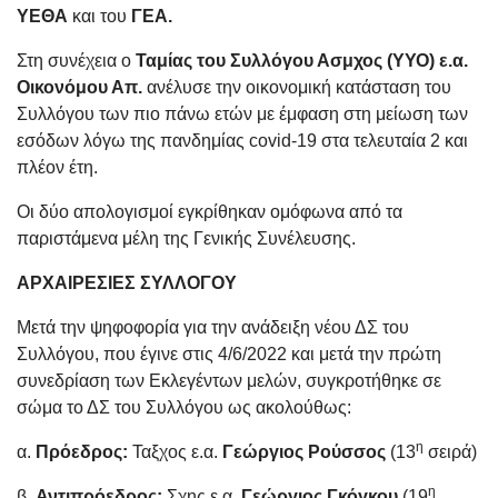
ΥΕΘΑ
και του
ΓΕΑ.
Στη συνέχεια ο
Ταμίας του Συλλόγου Ασμχος (ΥΥΟ) ε.α.
Οικονόμου Απ.
ανέλυσε την οικονομική κατάσταση του
Συλλόγου των πιο πάνω ετών με έμφαση στη μείωση των
εσόδων λόγω της πανδημίας covid-19 στα τελευταία 2 και
πλέον έτη.
Οι δύο απολογισμοί εγκρίθηκαν ομόφωνα από τα
παριστάμενα μέλη της Γενικής Συνέλευσης.
ΑΡΧΑΙΡΕΣΙΕΣ ΣΥΛΛΟΓΟΥ
Μετά την ψηφοφορία για την ανάδειξη νέου ΔΣ του
Συλλόγου, που έγινε στις 4/6/2022 και μετά την πρώτη
συνεδρίαση των Εκλεγέντων μελών, συγκροτήθηκε σε
σώμα το ΔΣ του Συλλόγου ως ακολούθως:
η
α.
Πρόεδρος:
Ταξχος ε.α.
Γεώργιος Ρούσσος
(13
σειρά)
η
β.
Αντιπρόεδρος:
Σχης ε.α.
Γεώργιος Γκόγκου
(19