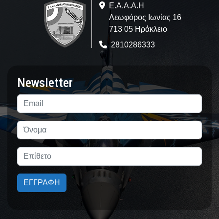
Ε.A.Α.Α.Η
Λεωφόρος Ιωνίας 16
713 05 Ηράκλειο
2810286333
Newsletter
ΕΓΓΡΑΦΗ