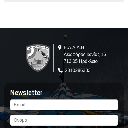
Ε.A.Α.Α.Η
Λεωφόρος Ιωνίας 16
713 05 Ηράκλειο
2810286333
Newsletter