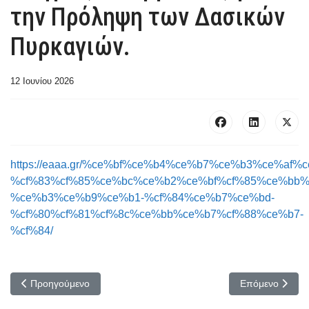
την Πρόληψη των Δασικών
Πυρκαγιών.
12 Ιουνίου 2026
https://eaaa.gr/%ce%bf%ce%b4%ce%b7%ce%b3%ce%af%
%cf%83%cf%85%ce%bc%ce%b2%ce%bf%cf%85%ce%bb%
%ce%b3%ce%b9%ce%b1-%cf%84%ce%b7%ce%bd-
%cf%80%cf%81%cf%8c%ce%bb%ce%b7%cf%88%ce%b7-
%cf%84/
Προηγούμενο άρθρο: 84 Χρόνια από το Σαμποτάζ στο Αεροδρόμιο 
Επόμενο άρθρο
Προηγούμενο
Επόμενο