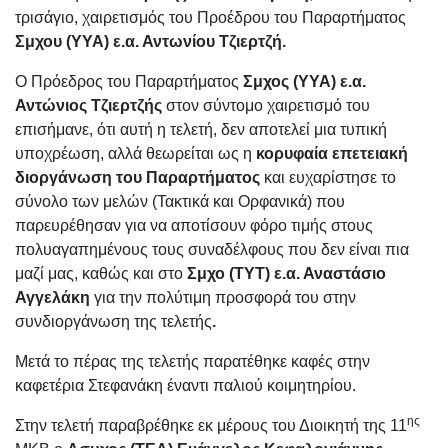
τρισάγιο, χαιρετισμός του Προέδρου του Παραρτήματος
Σμχου (ΥΥΑ) ε.α. Αντωνίου Τζιερτζή.
Ο Πρόεδρος του Παραρτήματος
Σμχος (ΥΥΑ) ε.α.
Αντώνιος Τζιερτζής
στον σύντομο χαιρετισμό του
επισήμανε, ότι αυτή η τελετή, δεν αποτελεί μια τυπική
υποχρέωση, αλλά θεωρείται ως η
κορυφαία επετειακή
διοργάνωση του Παραρτήματος
και ευχαρίστησε το
σύνολο των μελών (Τακτικά και Ορφανικά) που
παρευρέθησαν για να αποτίσουν φόρο τιμής στους
πολυαγαπημένους τους συναδέλφους που δεν είναι πια
μαζί μας, καθώς και στο
Σμχο (ΤΥΤ) ε.α. Αναστάσιο
Αγγελάκη
για την πολύτιμη προσφορά του στην
συνδιοργάνωση της τελετής
.
Μετά το πέρας της τελετής παρατέθηκε καφές στην
καφετέρια Στεφανάκη έναντι παλιού κοιμητηρίου.
ης
Στην τελετή παραβρέθηκε εκ μέρους του Διοικητή της 11