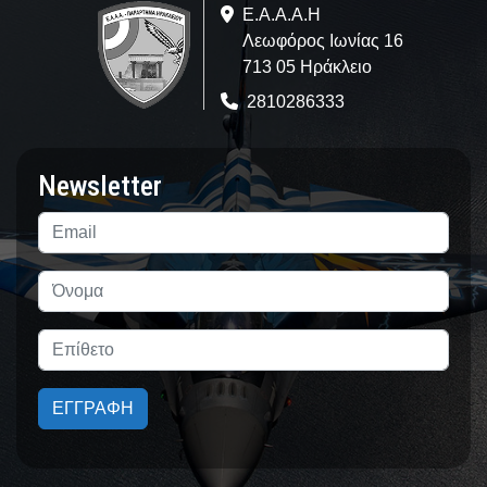
Ε.A.Α.Α.Η
Λεωφόρος Ιωνίας 16
713 05 Ηράκλειο
2810286333
Newsletter
ΕΓΓΡΑΦΗ