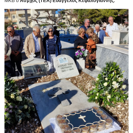
ΜΚΒ ο
Ασμχος (ΤΕΑ) Ευάγγελος Κεφαλογιάννης.