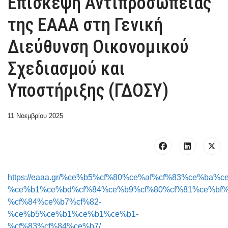
Επίσκεψη Αντιπροσωπείας
της ΕΑΑΑ στη Γενική
Διεύθυνση Οικονομικού
Σχεδιασμού και
Υποστήριξης (ΓΔΟΣΥ)
11 Νοεμβρίου 2025
https://eaaa.gr/%ce%b5%cf%80%ce%af%cf%83%ce%ba%
%ce%b1%ce%bd%cf%84%ce%b9%cf%80%cf%81%ce%bf%
%cf%84%ce%b7%cf%82-
%ce%b5%ce%b1%ce%b1%ce%b1-
%cf%83%cf%84%ce%b7/