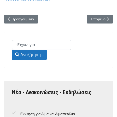
Προηγούμενο άρθρο: Ετήσιο Μνημόσυνο Υπέρ Αναπαύσεως των 
Επόμενο άρθρο:
Προηγούμενο
Επόμενο
Αναζήτηση...
Αναζήτηση...
Νέα - Ανακοινώσεις - Εκδηλώσεις
Έκκληση για Αίμα και Αιμοπετάλια