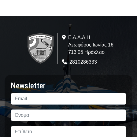
Ε.A.Α.Α.Η
Λεωφόρος Ιωνίας 16
713 05 Ηράκλειο
2810286333
Newsletter